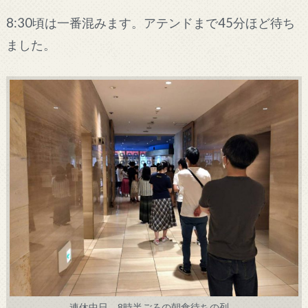
8:30頃は一番混みます。アテンドまで45分ほど待ち
ました。
連休中日、8時半ごろの朝食待ちの列。