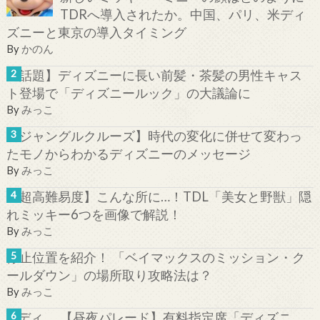
TDRへ導入されたか。中国、パリ、米ディ
ズニーと東京の導入タイミング
By
かのん
【話題】ディズニーに長い前髪・茶髪の男性キャス
ト登場で「ディズニールック」の大議論に
By
みっこ
【ジャングルクルーズ】時代の変化に併せて変わっ
たモノからわかるディズニーのメッセージ
By
みっこ
【超高難易度】こんな所に…！TDL「美女と野獣」隠
れミッキー6つを画像で解説！
By
みっこ
停止位置を紹介！ 「ベイマックスのミッション・ク
ールダウン」の場所取り攻略法は？
By
みっこ
【昼夜パレード】有料指定席「ディズニ