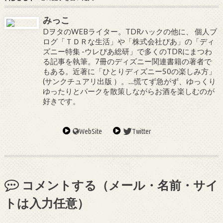
みっこ
DヲタのWEBライター。TDRハックの他に、 個人ブ
ログ「ＴＤＲな生活」や「株式会社ぴあ」の「ディ
ズニー特集 -ウレぴあ総研」で多くのTDRにまつわ
る記事を執筆。7冊のディズニー関連書籍の著者で
もある。近著に「ひとりディズニー50の楽しみ方」
(サンクチュアリ出版 ）。…慌てず急がず、ゆっくり
ゆったりとパークを散策しながらお酒を楽しむのが
好きです。
WebSite
Twitter
コメントする（メール・名前・サイ
トは入力任意）