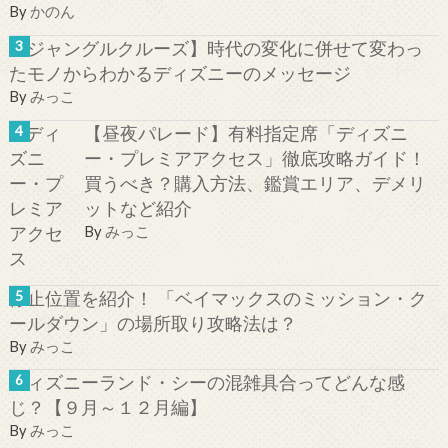
By
かのん
【ジャングルクルーズ】時代の変化に併せて変わっ
たモノからわかるディズニーのメッセージ
By
みっこ
【昼夜パレード】有料指定席「ディズニ
ー・プレミアアクセス」徹底攻略ガイド！
買うべき？購入方法、鑑賞エリア、デメリ
ットなど紹介
By
みっこ
停止位置を紹介！ 「ベイマックスのミッション・ク
ールダウン」の場所取り攻略法は？
By
みっこ
ディズニーランド・シーの混雑具合ってどんな感
じ？【９月～１２月編】
By
みっこ