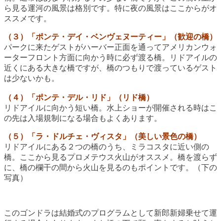
ら見る運河の風景は格別です。特に夜の風景はここからがオ
ススメです。
（３）「ポンテ・デイ・ベンヴェヌーティー」（歓迎の橋）
パークに来たゲストがハーバー正面を通ってアメリカンウォ
ーターフロント方面に向かう時に必ず渡る橋。リドアイルの
近くにある大きな橋ですが、橋のつもりで渡っているゲスト
は少ないかも。
（４）「ポンテ・デル・リド」（リド橋）
リドアイルに向かう短い橋。水上ショーが開催される時はこ
の先は入場規制になる場合もよくあります。
（５）「ラ・ドルチェ・ヴィスタ」（美しい景色の橋）
リドアイルにある２つの橋のうち、ミラコスタに近い側の
橋。ここから見るプロメテウス火山がオススメ。橋を渡らず
に、橋の欄干の間から火山を見るのもポイントです。（下の
写真）
このゴンドラは結婚式のプログラムとして新郎新婦乗せて運