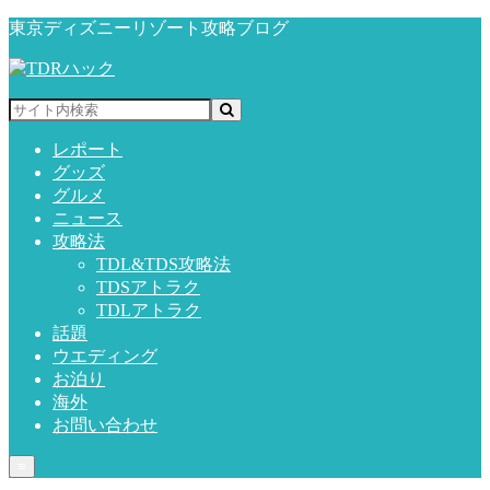
東京ディズニーリゾート攻略ブログ
レポート
グッズ
グルメ
ニュース
攻略法
TDL&TDS攻略法
TDSアトラク
TDLアトラク
話題
ウエディング
お泊り
海外
お問い合わせ
≡