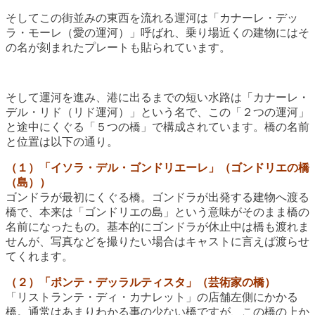
そしてこの街並みの東西を流れる運河は「カナーレ・デッ
ラ・モーレ（愛の運河）」呼ばれ、乗り場近くの建物にはそ
の名が刻まれたプレートも貼られています。
そして運河を進み、港に出るまでの短い水路は「カナーレ・
デル・リド（リド運河）」という名で、この「２つの運河」
と途中にくぐる「５つの橋」で構成されています。橋の名前
と位置は以下の通り。
（１）「イソラ・デル・ゴンドリエーレ」（ゴンドリエの橋
（島））
ゴンドラが最初にくぐる橋。ゴンドラが出発する建物へ渡る
橋で、本来は「ゴンドリエの島」という意味がそのまま橋の
名前になったもの。基本的にゴンドラが休止中は橋も渡れま
せんが、写真などを撮りたい場合はキャストに言えば渡らせ
てくれます。
（２）「ポンテ・デッラルティスタ」（芸術家の橋）
「リストランテ・ディ・カナレット」の店舗左側にかかる
橋。通常はあまりわかる事の少ない橋ですが、この橋の上か