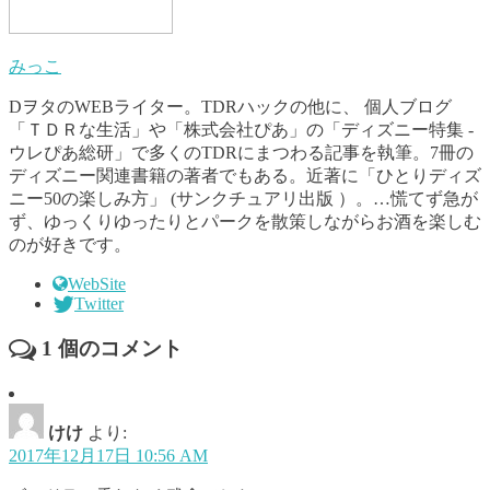
みっこ
DヲタのWEBライター。TDRハックの他に、 個人ブログ
「ＴＤＲな生活」や「株式会社ぴあ」の「ディズニー特集 -
ウレぴあ総研」で多くのTDRにまつわる記事を執筆。7冊の
ディズニー関連書籍の著者でもある。近著に「ひとりディズ
ニー50の楽しみ方」 (サンクチュアリ出版 ）。…慌てず急が
ず、ゆっくりゆったりとパークを散策しながらお酒を楽しむ
のが好きです。
WebSite
Twitter
1
個のコメント
けけ
より:
2017年12月17日 10:56 AM