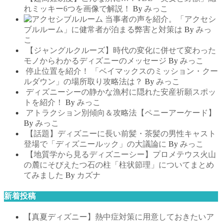
れミッキー6つを画像で解説！
By
みっこ
当事者の声を紹介。「アクセシ
ブルルーム」に健常者が泊まる弊害と対策は
By
みっ
こ
【ジャングルクルーズ】時代の変化に併せて変わった
モノからわかるディズニーのメッセージ
By
みっこ
停止位置を紹介！ 「ベイマックスのミッション・クー
ルダウン」の場所取り攻略法は？
By
みっこ
ディズニーシーの静かな漁村に隠れた安産祈願スポッ
トを紹介！
By
みっこ
アトラクション別傾向＆攻略法【ペニーアーケード】
By
みっこ
【話題】ディズニーに長い前髪・茶髪の男性キャスト
登場で「ディズニールック」の大議論に
By
みっこ
【地質学から見るディズニーシー】プロメテウス火山
の麓にそびえたつ石の柱「柱状節理」についてまとめ
てみました
By
カズナ
新着投稿
【真夏ディズニー】熱中症対策に用意しておきたいア