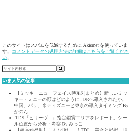
このサイトはスパムを低減するために Akismet を使っていま
す。
コメントデータの処理方法の詳細はこちらをご覧くださ
い
。
いま人気の記事
【ミッキーニューフェイス時系列まとめ】新しいミッ
キー・ミニーの顔はどのようにTDRへ導入されたか。
中国、パリ、米ディズニーと東京の導入タイミング
By
かのん
TDS『ビリーヴ！』指定鑑賞エリアをレポート。シー
ル位置から分析・考察
By
みっこ
【超高難易度】こんな所に…！TDL「美女と野獣」隠