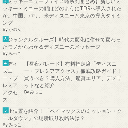
【ミッキーニューフェイス時系列まとめ】新しいミ
ッキー・ミニーの顔はどのようにTDRへ導入された
か。中国、パリ、米ディズニーと東京の導入タイミ
ング
By
かのん
【ジャングルクルーズ】時代の変化に併せて変わっ
たモノからわかるディズニーのメッセージ
By
みっこ
【昼夜パレード】有料指定席「ディズニ
ー・プレミアアクセス」徹底攻略ガイド！
買うべき？購入方法、鑑賞エリア、デメリ
ットなど紹介
By
みっこ
停止位置を紹介！ 「ベイマックスのミッション・ク
ールダウン」の場所取り攻略法は？
By
みっこ