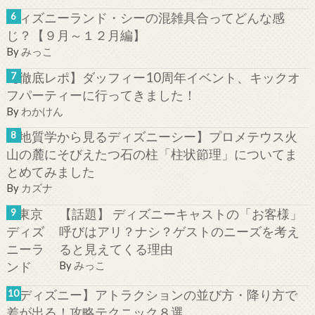
ディズニーランド・シーの混雑具合ってどんな感
じ？【９月～１２月編】
By
みっこ
【徹底レポ】ダッフィー10周年イベント、キックオ
フパーティーに行ってきました！
By
わかけん
【地質学から見るディズニーシー】プロメテウス火
山の麓にそびえたつ石の柱「柱状節理」についてま
とめてみました
By
カズナ
【話題】 ディズニーキャストの「お客様」
呼びはアリ？ナシ？ゲストのニーズを考え
ると見えてくる理由
By
みっこ
【ディズニー】アトラクションの並び方・降り方で
差が出る！攻略テクニック８選