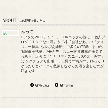
ABOUT
この記事を書いた人
みっこ
DヲタのWEBライター。TDRハックの他に、 個人ブ
ログ「ＴＤＲな生活」や「株式会社ぴあ」の「ディ
ズニー特集 -ウレぴあ総研」で多くのTDRにまつわ
る記事を執筆。7冊のディズニー関連書籍の著者で
もある。近著に「ひとりディズニー50の楽しみ方」
(サンクチュアリ出版 ）。…慌てず急がず、ゆっくり
ゆったりとパークを散策しながらお酒を楽しむのが
好きです。
WebSite
Twitter