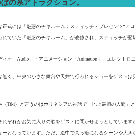
のぼの系アトラクション。
は正式には「魅惑のチキルーム：スティッチ・プレゼンツ“アロ
われていた「魅惑のチキルーム」が改修され、スティッチが登
udio」・アニメーション「Animation」、エレクトロニク
は無く、中央の小さな舞台や天井で行われるショーをゲストは
（Tiki）と言うのはポリネシアの神話で「地上最初の人間」
それぞれがお気に入りの歌をゲストに聞かせようとしています
ョーとなっています。ただ、途中で真っ暗になるシーンや大き