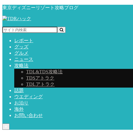
東京ディズニーリゾート攻略ブログ
レポート
グッズ
グルメ
ニュース
攻略法
TDL&TDS攻略法
TDSアトラク
TDLアトラク
話題
ウエディング
お泊り
海外
お問い合わせ
≡