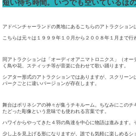
短い待ち時間。いつでも空いているほ
アドベンチャーランドの奥地にあるこちらのアトラクション
こちらは元々は１９９９年１０月から２００８年１月まで行
同アトラクションは「オーディオアニマトロニクス」（オーディオ「A
く鳥や花、スティッチ等が音楽に合わせて歌い踊ります。
シアター形式のアトラクションではありますが、スクリーン
パークごとに違いバージョンが存在します。
舞台はポリネシアの神々が集うチキルーム。ちなみにこのチキ
たどった彫像という意味でも使われる言葉です。
ハワイからやってきた４羽の鳥達を中心に物語は進みます。
少し上を見上げる形になりますが、誰でも気軽に楽しめるシ