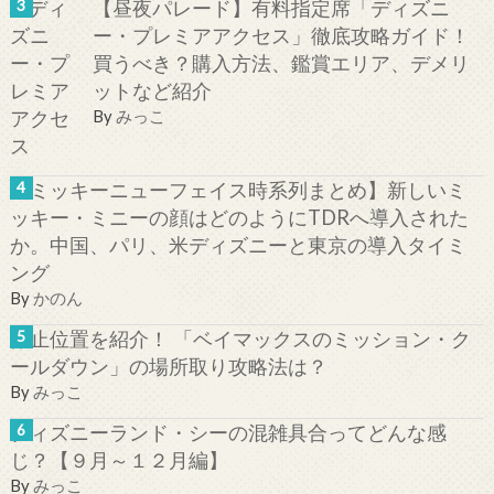
【昼夜パレード】有料指定席「ディズニ
ー・プレミアアクセス」徹底攻略ガイド！
買うべき？購入方法、鑑賞エリア、デメリ
ットなど紹介
By
みっこ
【ミッキーニューフェイス時系列まとめ】新しいミ
ッキー・ミニーの顔はどのようにTDRへ導入された
か。中国、パリ、米ディズニーと東京の導入タイミ
ング
By
かのん
停止位置を紹介！ 「ベイマックスのミッション・ク
ールダウン」の場所取り攻略法は？
By
みっこ
ディズニーランド・シーの混雑具合ってどんな感
じ？【９月～１２月編】
By
みっこ