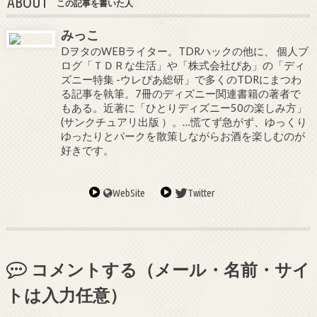
ABOUT
この記事を書いた人
みっこ
DヲタのWEBライター。TDRハックの他に、 個人ブ
ログ「ＴＤＲな生活」や「株式会社ぴあ」の「ディ
ズニー特集 -ウレぴあ総研」で多くのTDRにまつわ
る記事を執筆。7冊のディズニー関連書籍の著者で
もある。近著に「ひとりディズニー50の楽しみ方」
(サンクチュアリ出版 ）。…慌てず急がず、ゆっくり
ゆったりとパークを散策しながらお酒を楽しむのが
好きです。
WebSite
Twitter
コメントする（メール・名前・サイ
トは入力任意）