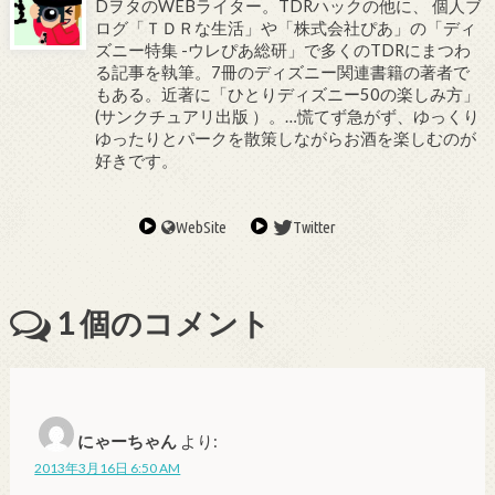
DヲタのWEBライター。TDRハックの他に、 個人ブ
ログ「ＴＤＲな生活」や「株式会社ぴあ」の「ディ
ズニー特集 -ウレぴあ総研」で多くのTDRにまつわ
る記事を執筆。7冊のディズニー関連書籍の著者で
もある。近著に「ひとりディズニー50の楽しみ方」
(サンクチュアリ出版 ）。…慌てず急がず、ゆっくり
ゆったりとパークを散策しながらお酒を楽しむのが
好きです。
WebSite
Twitter
1
個のコメント
にゃーちゃん
より:
2013年3月16日 6:50 AM