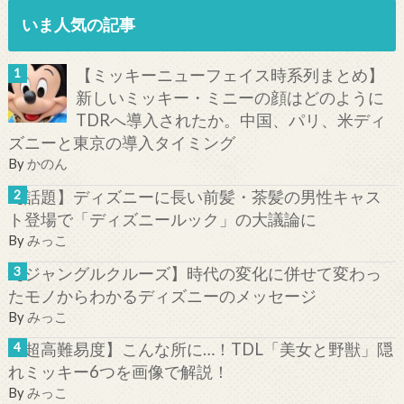
いま人気の記事
【ミッキーニューフェイス時系列まとめ】
新しいミッキー・ミニーの顔はどのように
TDRへ導入されたか。中国、パリ、米ディ
ズニーと東京の導入タイミング
By
かのん
【話題】ディズニーに長い前髪・茶髪の男性キャス
ト登場で「ディズニールック」の大議論に
By
みっこ
【ジャングルクルーズ】時代の変化に併せて変わっ
たモノからわかるディズニーのメッセージ
By
みっこ
【超高難易度】こんな所に…！TDL「美女と野獣」隠
れミッキー6つを画像で解説！
By
みっこ