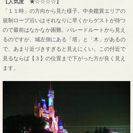
【人気度 ★
☆☆☆☆
】
「１１時」の方向から見た様子。中央鑑賞エリアの
規制ロープ沿いはそれなりに早くからゲストが待つ
ので最前はなかなか困難。パレードルートから見え
るのですが、城左側にある「塔」と「木」があるの
で、あまり近づきすぎると見えにくい。この付近で
見るならば【３】の位置まで下がった方が良く見え
ます。