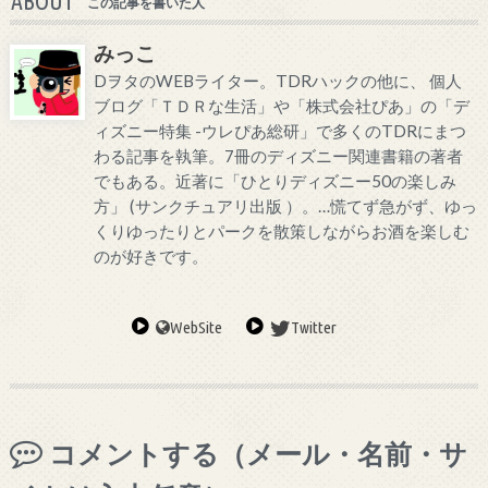
ABOUT
この記事を書いた人
みっこ
DヲタのWEBライター。TDRハックの他に、 個人
ブログ「ＴＤＲな生活」や「株式会社ぴあ」の「デ
ィズニー特集 -ウレぴあ総研」で多くのTDRにまつ
わる記事を執筆。7冊のディズニー関連書籍の著者
でもある。近著に「ひとりディズニー50の楽しみ
方」 (サンクチュアリ出版 ）。…慌てず急がず、ゆっ
くりゆったりとパークを散策しながらお酒を楽しむ
のが好きです。
WebSite
Twitter
コメントする（メール・名前・サ