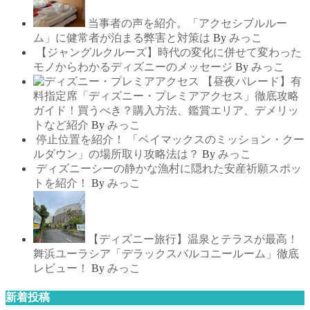
当事者の声を紹介。「アクセシブルルー
ム」に健常者が泊まる弊害と対策は
By
みっこ
【ジャングルクルーズ】時代の変化に併せて変わった
モノからわかるディズニーのメッセージ
By
みっこ
【昼夜パレード】有
料指定席「ディズニー・プレミアアクセス」徹底攻略
ガイド！買うべき？購入方法、鑑賞エリア、デメリッ
トなど紹介
By
みっこ
停止位置を紹介！ 「ベイマックスのミッション・クー
ルダウン」の場所取り攻略法は？
By
みっこ
ディズニーシーの静かな漁村に隠れた安産祈願スポッ
トを紹介！
By
みっこ
【ディズニー旅行】温泉とテラスが最高！
舞浜ユーラシア「デラックスバルコニールーム」徹底
レビュー！
By
みっこ
新着投稿