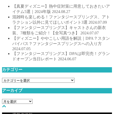
【真夏ディズニー】熱中症対策に用意しておきたいア
イテム5選｜2024年版
2024.08.27
混雑時も楽しめる！ファンタジースプリングス、アト
ラクション以外に見てほしいポイント3選
2024.07.09
【ファンタジースプリングス】キャストさんの新衣
装、7種類をご紹介！【全写真つき】
2024.07.07
【ディズニー】ややこしい用語を解説｜DPA？スタン
バイパス？ファンタジースプリングスへの入り方
2024.07.05
【ファンタジースプリングス】DPAは即完売！グラン
ドオープン当日レポート
2024.06.07
カテゴリー
カ
テ
アーカイブ
ゴ
リ
ア
ー
ー
カ