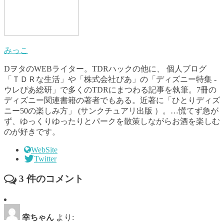
みっこ
DヲタのWEBライター。TDRハックの他に、 個人ブログ
「ＴＤＲな生活」や「株式会社ぴあ」の「ディズニー特集 -
ウレぴあ総研」で多くのTDRにまつわる記事を執筆。7冊の
ディズニー関連書籍の著者でもある。近著に「ひとりディズ
ニー50の楽しみ方」 (サンクチュアリ出版 ）。…慌てず急が
ず、ゆっくりゆったりとパークを散策しながらお酒を楽しむ
のが好きです。
WebSite
Twitter
3
件のコメント
幸ちゃん
より: