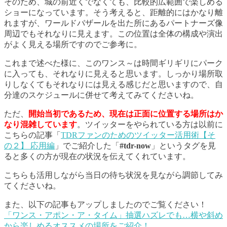
そのため、城の前近くでなくても、比較的広範囲で楽しめる
ショーになっています。そう考えると、距離的にはかなり離
れますが、ワールドバザールを出た所にあるパートナーズ像
周辺でもそれなりに見えます。この位置は全体の構成や演出
がよく見える場所ですのでご参考に。
これまで述べた様に、このワンス～は時間ギリギリにパーク
に入っても、それなりに見えると思います。しっかり場所取
りしなくてもそれなりには見える感じだと思いますので、自
分達のスケジュールに併せて考えてみてくださいね。
ただ、
開始当初であるため、現在は正面に位置する場所はか
なり混雑しています
。ツイッターをやられている方は以前に
こちらの記事「
TDRファンのためのツイッター活用術【そ
の２】 応用編
」でご紹介した「
#tdr-now
」というタグを見
ると多くの方が現在の状況を伝えてくれています。
こちらも活用しながら当日の待ち状況を見ながら調節してみ
てくださいね。
また、以下の記事もアップしましたのでご覧ください！
「ワンス・アポン・ア・タイム」抽選ハズレでも…横や斜め
から楽しめるオススメの場所をご紹介！