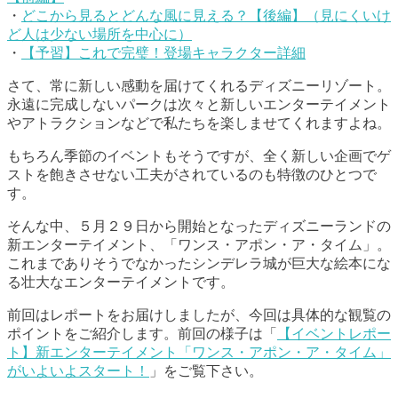
・
どこから見るとどんな風に見える？【後編】（見にくいけ
ど人は少ない場所を中心に）
・
【予習】これで完璧！登場キャラクター詳細
さて、常に新しい感動を届けてくれるディズニーリゾート。
永遠に完成しないパークは次々と新しいエンターテイメント
やアトラクションなどで私たちを楽しませてくれますよね。
もちろん季節のイベントもそうですが、全く新しい企画でゲ
ストを飽きさせない工夫がされているのも特徴のひとつで
す。
そんな中、５月２９日から開始となったディズニーランドの
新エンターテイメント、「ワンス・アポン・ア・タイム」。
これまでありそうでなかったシンデレラ城が巨大な絵本にな
る壮大なエンターテイメントです。
前回はレポートをお届けしましたが、今回は具体的な観覧の
ポイントをご紹介します。前回の様子は「
【イベントレポー
ト】新エンターテイメント「ワンス・アポン・ア・タイム」
がいよいよスタート！
」をご覧下さい。