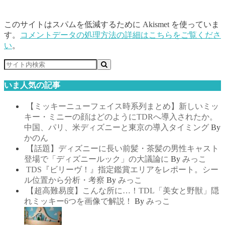
このサイトはスパムを低減するために Akismet を使っていま
す。
コメントデータの処理方法の詳細はこちらをご覧くださ
い
。
いま人気の記事
【ミッキーニューフェイス時系列まとめ】新しいミッ
キー・ミニーの顔はどのようにTDRへ導入されたか。
中国、パリ、米ディズニーと東京の導入タイミング
By
かのん
【話題】ディズニーに長い前髪・茶髪の男性キャスト
登場で「ディズニールック」の大議論に
By
みっこ
TDS『ビリーヴ！』指定鑑賞エリアをレポート。シー
ル位置から分析・考察
By
みっこ
【超高難易度】こんな所に…！TDL「美女と野獣」隠
れミッキー6つを画像で解説！
By
みっこ