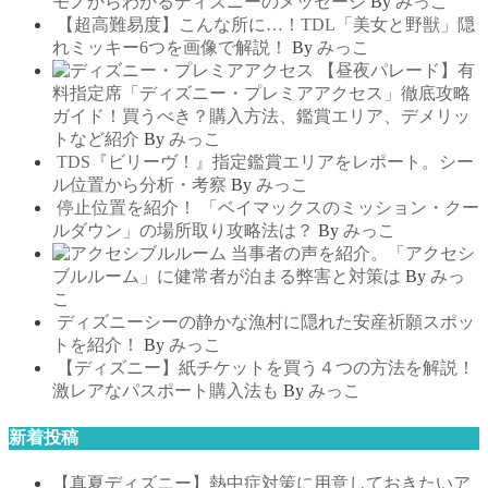
モノからわかるディズニーのメッセージ
By
みっこ
【超高難易度】こんな所に…！TDL「美女と野獣」隠
れミッキー6つを画像で解説！
By
みっこ
【昼夜パレード】有
料指定席「ディズニー・プレミアアクセス」徹底攻略
ガイド！買うべき？購入方法、鑑賞エリア、デメリッ
トなど紹介
By
みっこ
TDS『ビリーヴ！』指定鑑賞エリアをレポート。シー
ル位置から分析・考察
By
みっこ
停止位置を紹介！ 「ベイマックスのミッション・クー
ルダウン」の場所取り攻略法は？
By
みっこ
当事者の声を紹介。「アクセシ
ブルルーム」に健常者が泊まる弊害と対策は
By
みっ
こ
ディズニーシーの静かな漁村に隠れた安産祈願スポッ
トを紹介！
By
みっこ
【ディズニー】紙チケットを買う４つの方法を解説！
激レアなパスポート購入法も
By
みっこ
新着投稿
【真夏ディズニー】熱中症対策に用意しておきたいア