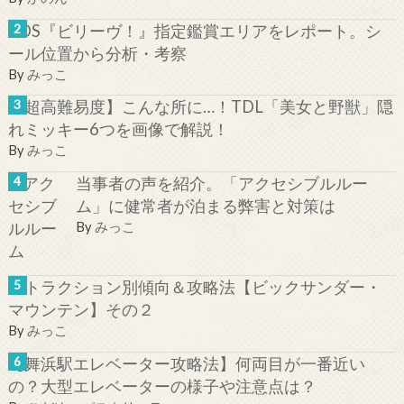
TDS『ビリーヴ！』指定鑑賞エリアをレポート。シ
ール位置から分析・考察
By
みっこ
【超高難易度】こんな所に…！TDL「美女と野獣」隠
れミッキー6つを画像で解説！
By
みっこ
当事者の声を紹介。「アクセシブルルー
ム」に健常者が泊まる弊害と対策は
By
みっこ
アトラクション別傾向＆攻略法【ビックサンダー・
マウンテン】その２
By
みっこ
【舞浜駅エレベーター攻略法】何両目が一番近い
の？大型エレベーターの様子や注意点は？