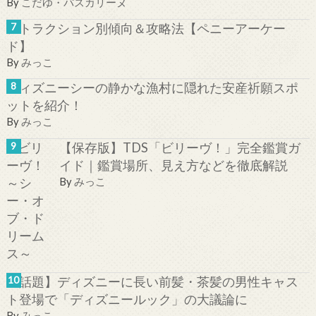
By
こだゆ・パスカリーヌ
アトラクション別傾向＆攻略法【ペニーアーケー
ド】
By
みっこ
ディズニーシーの静かな漁村に隠れた安産祈願スポ
ットを紹介！
By
みっこ
【保存版】TDS「ビリーヴ！」完全鑑賞ガ
イド｜鑑賞場所、見え方などを徹底解説
By
みっこ
【話題】ディズニーに長い前髪・茶髪の男性キャス
ト登場で「ディズニールック」の大議論に
By
みっこ