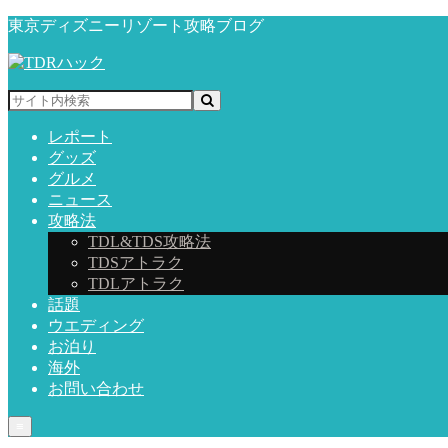
東京ディズニーリゾート攻略ブログ
レポート
グッズ
グルメ
ニュース
攻略法
TDL&TDS攻略法
TDSアトラク
TDLアトラク
話題
ウエディング
お泊り
海外
お問い合わせ
≡