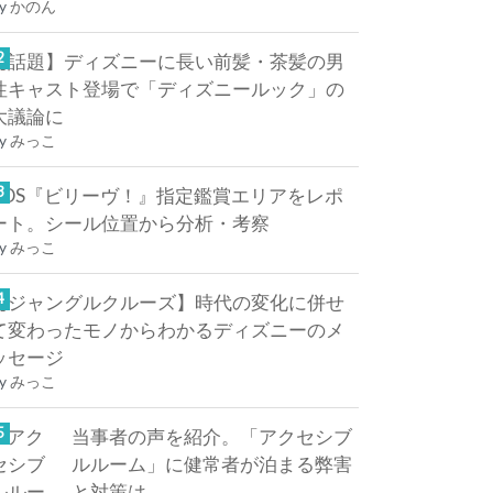
y
かのん
【話題】ディズニーに長い前髪・茶髪の男
性キャスト登場で「ディズニールック」の
大議論に
y
みっこ
TDS『ビリーヴ！』指定鑑賞エリアをレポ
ート。シール位置から分析・考察
y
みっこ
【ジャングルクルーズ】時代の変化に併せ
て変わったモノからわかるディズニーのメ
ッセージ
y
みっこ
当事者の声を紹介。「アクセシブ
ルルーム」に健常者が泊まる弊害
と対策は