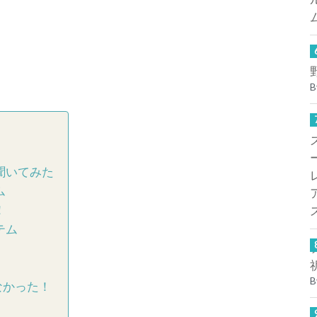
B
聞いてみた
ム
！
テム
B
なかった！