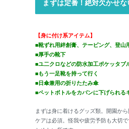
まずは定番！絶対欠かせな
【身に付け系アイテム】
■靴ずれ用絆創膏、テーピング、登山
■厚手の靴下
■ユ二クロなどの防水加工ポケッタブ
■もう一足靴を持って行く
■日傘兼用の折りたたみ傘
■ペットボトルをカバンに下げられる
まずは身に着けるグッズ類。開園から
ケアは必須。怪我や疲労予防も大切で