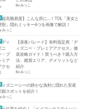
By
みっこ
【超高難易度】こんな所に…！TDL「美女と
野獣」隠れミッキー6つを画像で解説！
y
みっこ
【昼夜パレード】有料指定席「デ
ィズニー・プレミアアクセス」徹
底攻略ガイド！買うべき？購入方
法、鑑賞エリア、デメリットなど
紹介
By
みっこ
ディズニーシーの静かな漁村に隠れた安産
祈願スポットを紹介！
y
みっこ
停止位置を紹介！ 「ベイマックスのミッシ