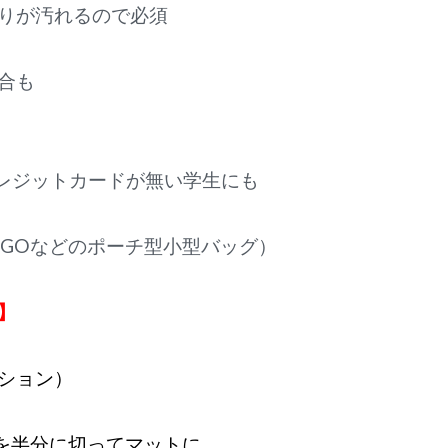
りが汚れるので必須
合も
クレジットカードが無い学生にも
2GOなどのポーチ型小型バッグ）
】
ション）
トを半分に切ってマットに