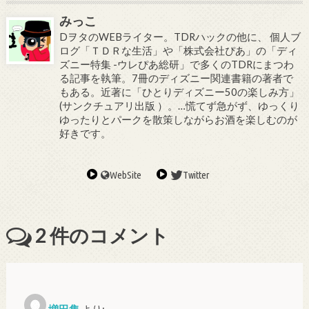
みっこ
DヲタのWEBライター。TDRハックの他に、 個人ブ
ログ「ＴＤＲな生活」や「株式会社ぴあ」の「ディ
ズニー特集 -ウレぴあ総研」で多くのTDRにまつわ
る記事を執筆。7冊のディズニー関連書籍の著者で
もある。近著に「ひとりディズニー50の楽しみ方」
(サンクチュアリ出版 ）。…慌てず急がず、ゆっくり
ゆったりとパークを散策しながらお酒を楽しむのが
好きです。
WebSite
Twitter
2
件のコメント
増田隼
より: