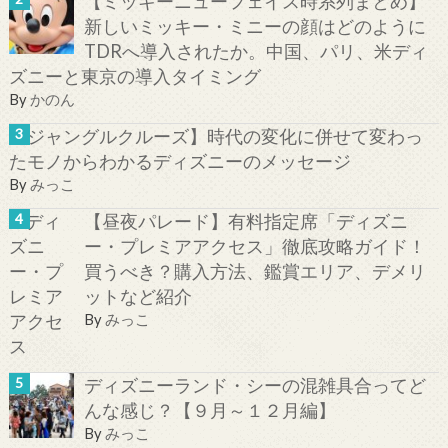
【ミッキーニューフェイス時系列まとめ】
新しいミッキー・ミニーの顔はどのように
TDRへ導入されたか。中国、パリ、米ディ
ズニーと東京の導入タイミング
By
かのん
【ジャングルクルーズ】時代の変化に併せて変わっ
たモノからわかるディズニーのメッセージ
By
みっこ
【昼夜パレード】有料指定席「ディズニ
ー・プレミアアクセス」徹底攻略ガイド！
買うべき？購入方法、鑑賞エリア、デメリ
ットなど紹介
By
みっこ
ディズニーランド・シーの混雑具合ってど
んな感じ？【９月～１２月編】
By
みっこ