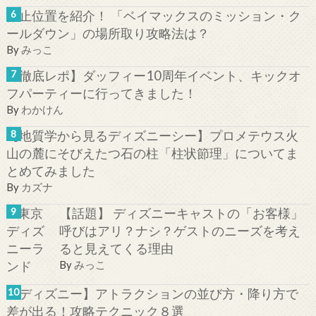
停止位置を紹介！ 「ベイマックスのミッション・ク
ールダウン」の場所取り攻略法は？
By
みっこ
【徹底レポ】ダッフィー10周年イベント、キックオ
フパーティーに行ってきました！
By
わかけん
【地質学から見るディズニーシー】プロメテウス火
山の麓にそびえたつ石の柱「柱状節理」についてま
とめてみました
By
カズナ
【話題】 ディズニーキャストの「お客様」
呼びはアリ？ナシ？ゲストのニーズを考え
ると見えてくる理由
By
みっこ
【ディズニー】アトラクションの並び方・降り方で
差が出る！攻略テクニック８選