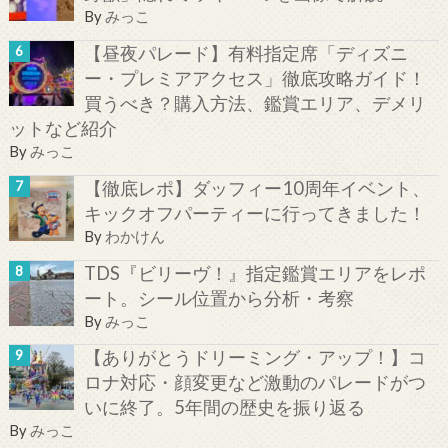
By
みっこ
【昼夜パレード】有料指定席「ディズニ
ー・プレミアアクセス」徹底攻略ガイド！
買うべき？購入方法、鑑賞エリア、デメリ
ットなど紹介
By
みっこ
【徹底レポ】ダッフィー10周年イベント、
キックオフパーティーに行ってきました！
By
わかけん
TDS『ビリーヴ！』指定鑑賞エリアをレポ
ート。シール位置から分析・考察
By
みっこ
【ありがとうドリーミング・アップ！】コ
ロナ対応・顔変更など激動のパレードがつ
いに終了。5年間の歴史を振り返る
By
みっこ