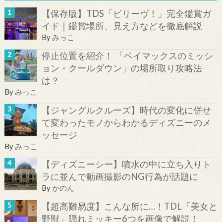
【保存版】TDS「ビリーヴ！」完全鑑賞ガ
イド｜鑑賞場所、見え方などを徹底解説
By
みっこ
停止位置を紹介！ 「ベイマックスのミッシ
ョン・クールダウン」の場所取り攻略法
は？
By
みっこ
【ジャングルクルーズ】時代の変化に併せ
て変わったモノからわかるディズニーのメ
ッセージ
By
みっこ
【ディズニーシー】噴水の中に立ち入りト
ラに並んで動画撮影のNG行為が話題に
By
かのん
【超高難易度】こんな所に…！TDL「美女と
野獣」隠れミッキー6つを画像で解説！