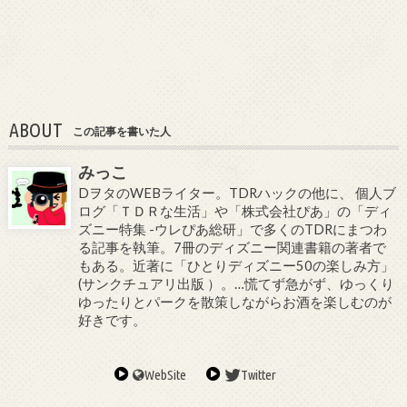
ABOUT
この記事を書いた人
みっこ
DヲタのWEBライター。TDRハックの他に、 個人ブ
ログ「ＴＤＲな生活」や「株式会社ぴあ」の「ディ
ズニー特集 -ウレぴあ総研」で多くのTDRにまつわ
る記事を執筆。7冊のディズニー関連書籍の著者で
もある。近著に「ひとりディズニー50の楽しみ方」
(サンクチュアリ出版 ）。…慌てず急がず、ゆっくり
ゆったりとパークを散策しながらお酒を楽しむのが
好きです。
WebSite
Twitter