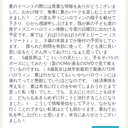
夏のイベントの際には貴重な情報をありがとうございま
した。おかげ様で、無事に夏のパークを楽しむことがで
きました！ この度も早々にハロウィンの様子を載せて
下さり、心から感謝申し上げます。我が家の子ども達の
発ディズニーハロウィン体験に今度の日曜日に出かける
予定です。家では『おばけのおばけのすとりーこー（ス
トリート）』と、３歳の末娘までが振付の予習をしてい
ます。 限られた時間を有効に使って、子ども達に良い
思い出をたくさん作ってあげたいなぁと思っていま
す。 5歳長男は『こういうの見たい』と、手をオバケの
ポーズにしてみたり（昔のCMか過去のDVDで見て覚え
ているのですね。）6歳長女は就学前最初で最後のTDR
ハロウィン、夏は行かなくてもいいからハロウィンには
連れてってと懇願していたほどなのです。（経済事情を
考えると、夏は本当に行くのをやめてしまおうかとまで
思った私（母）でした。でも、主人ににそのことを話す
と、どちらもあきらめずに行こうと決行することになり
ました。） こうして情報発信をして下さり、なかなか
行くことのできない私達はとても助かります。重ねてお
礼を申し上げたいと思います。本当にありがとうござい
ました！