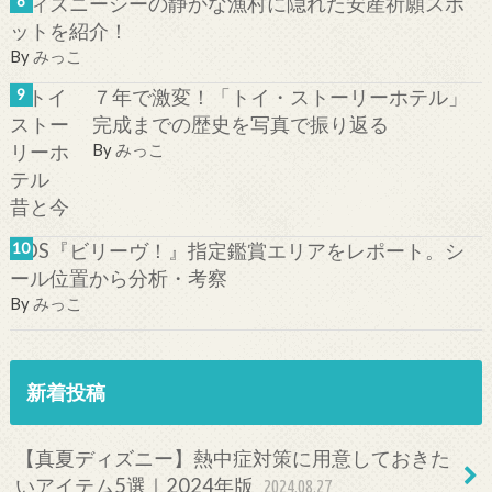
ディズニーシーの静かな漁村に隠れた安産祈願スポ
ットを紹介！
By
みっこ
７年で激変！「トイ・ストーリーホテル」
完成までの歴史を写真で振り返る
By
みっこ
TDS『ビリーヴ！』指定鑑賞エリアをレポート。シ
ール位置から分析・考察
By
みっこ
新着投稿
【真夏ディズニー】熱中症対策に用意しておきた
いアイテム5選｜2024年版
2024.08.27