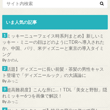
いま人気の記事
【ミッキーニューフェイス時系列まとめ】新しいミ
ッキー・ミニーの顔はどのようにTDRへ導入された
か。中国、パリ、米ディズニーと東京の導入タイミ
ング
By
かのん
【話題】ディズニーに長い前髪・茶髪の男性キャス
ト登場で「ディズニールック」の大議論に
By
みっこ
【超高難易度】こんな所に…！TDL「美女と野獣」隠
れミッキー6つを画像で解説！
By
みっこ