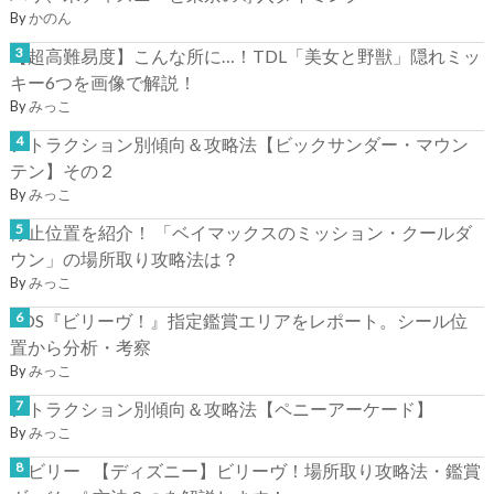
By
かのん
【超高難易度】こんな所に…！TDL「美女と野獣」隠れミッ
キー6つを画像で解説！
By
みっこ
アトラクション別傾向＆攻略法【ビックサンダー・マウン
テン】その２
By
みっこ
停止位置を紹介！ 「ベイマックスのミッション・クールダ
ウン」の場所取り攻略法は？
By
みっこ
TDS『ビリーヴ！』指定鑑賞エリアをレポート。シール位
置から分析・考察
By
みっこ
アトラクション別傾向＆攻略法【ペニーアーケード】
By
みっこ
【ディズニー】ビリーヴ！場所取り攻略法・鑑賞