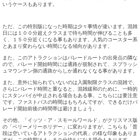
いうケースもあります。
ただ、この特別版になった時期は少々事情が違います。混雑
日には１００分超えクラスまで待ち時間が伸びることも多
く、１５０分近くになる事もあります。人気のコースター系
とあまり変わらない時間になる傾向があります。
また、このアトラクションはパレードルートの出発点の隣な
ので、パレード開始時間には通路が規制されて、スプラッシ
ュマウンテン側の通路からしか通れなくなる事があります。
また、意外に知られていないのは入園制限クラスの混雑で、
さらにパレード時間と重なると、混雑緩和のために、一時的
にスタンバイが中止される場合もある事。こちらには要注意
です。ファストパスの時間はもちろんですが、できるだけパ
レード開始前後の時間帯は避けましょう。
その他、「イッツ・ア・スモールワールド」がクリスマス版
の「ベリーメリーホリデー」に変わりますが、こちらも「普
段は空いているアトラクションの代表」の様な印象もありま
すが、この時期は４～５０分待ちになる場合もあります。