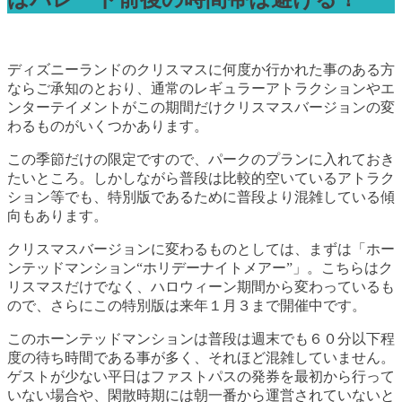
ディズニーランドのクリスマスに何度か行かれた事のある方
ならご承知のとおり、通常のレギュラーアトラクションやエ
ンターテイメントがこの期間だけクリスマスバージョンの変
わるものがいくつかあります。
この季節だけの限定ですので、パークのプランに入れておき
たいところ。しかしながら普段は比較的空いているアトラク
ション等でも、特別版であるために普段より混雑している傾
向もあります。
クリスマスバージョンに変わるものとしては、まずは「ホー
ンテッドマンション“ホリデーナイトメアー”」。こちらはク
リスマスだけでなく、ハロウィーン期間から変わっているも
ので、さらにこの特別版は来年１月３まで開催中です。
このホーンテッドマンションは普段は週末でも６０分以下程
度の待ち時間である事が多く、それほど混雑していません。
ゲストが少ない平日はファストパスの発券を最初から行って
いない場合や、閑散時期には朝一番から運営されていないと