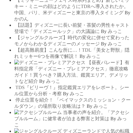
【ミッキーニューフェイス時系列まとめ】新しいミッ
キー・ミニーの顔はどのようにTDRへ導入されたか。
中国、パリ、米ディズニーと東京の導入タイミング
By
かのん
【話題】ディズニーに長い前髪・茶髪の男性キャスト
登場で「ディズニールック」の大議論に
By
みっこ
【ジャングルクルーズ】時代の変化に併せて変わった
モノからわかるディズニーのメッセージ
By
みっこ
【超高難易度】こんな所に…！TDL「美女と野獣」隠
れミッキー6つを画像で解説！
By
みっこ
【昼夜パレード】有
料指定席「ディズニー・プレミアアクセス」徹底攻略
ガイド！買うべき？購入方法、鑑賞エリア、デメリッ
トなど紹介
By
みっこ
TDS『ビリーヴ！』指定鑑賞エリアをレポート。シー
ル位置から分析・考察
By
みっこ
停止位置を紹介！ 「ベイマックスのミッション・クー
ルダウン」の場所取り攻略法は？
By
みっこ
当事者の声を紹介。「アクセシ
ブルルーム」に健常者が泊まる弊害と対策は
By
みっ
こ
ディズニーランドで人気の転職