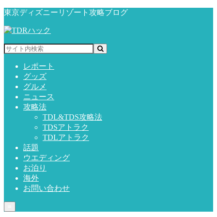
東京ディズニーリゾート攻略ブログ
レポート
グッズ
グルメ
ニュース
攻略法
TDL&TDS攻略法
TDSアトラク
TDLアトラク
話題
ウエディング
お泊り
海外
お問い合わせ
≡