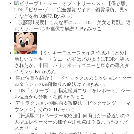
【保存版】
TDS「ビリーヴ！」完全鑑賞ガイド｜鑑賞場所、見え
方などを徹底解説
By
みっこ
【超高難易度】こんな所に…！TDL「美女と野獣」隠
れミッキー6つを画像で解説！
By
みっこ
【ミッキーニューフェイス時系列まとめ】
新しいミッキー・ミニーの顔はどのようにTDRへ導入
されたか。中国、パリ、米ディズニーと東京の導入タ
イミング
By
かのん
停止位置を紹介！ 「ベイマックスのミッション・クー
ルダウン」の場所取り攻略法は？
By
みっこ
TDS『ビリーヴ！』指定鑑賞エリアをレポート。シー
ル位置から分析・考察
By
みっこ
アトラクション別傾向＆攻略法【ビックサンダー・マ
ウンテン】その２
By
みっこ
【舞浜駅エレベーター攻略法】何両目が一番近いの？
大型エレベーターの様子や注意点は？
By
こだゆ・パ
スカリーヌ