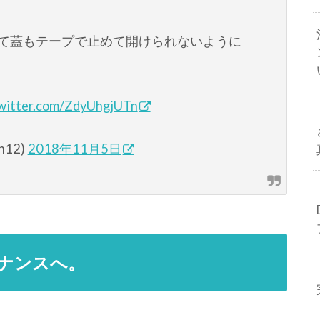
なって蓋もテープで止めて開けられないように
twitter.com/ZdyUhgjUTn
n12)
2018年11月5日
ナンスへ。