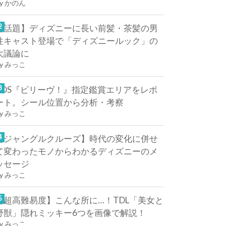
y
かのん
【話題】ディズニーに長い前髪・茶髪の男
性キャスト登場で「ディズニールック」の
大議論に
y
みっこ
TDS『ビリーヴ！』指定鑑賞エリアをレポ
ート。シール位置から分析・考察
y
みっこ
【ジャングルクルーズ】時代の変化に併せ
て変わったモノからわかるディズニーのメ
ッセージ
y
みっこ
【超高難易度】こんな所に…！TDL「美女と
野獣」隠れミッキー6つを画像で解説！
y
みっこ