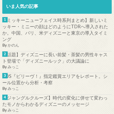
いま人気の記事
【ミッキーニューフェイス時系列まとめ】新しいミ
ッキー・ミニーの顔はどのようにTDRへ導入された
か。中国、パリ、米ディズニーと東京の導入タイミ
ング
By
かのん
【話題】ディズニーに長い前髪・茶髪の男性キャス
ト登場で「ディズニールック」の大議論に
By
みっこ
TDS『ビリーヴ！』指定鑑賞エリアをレポート。シ
ール位置から分析・考察
By
みっこ
【ジャングルクルーズ】時代の変化に併せて変わっ
たモノからわかるディズニーのメッセージ
By
みっこ