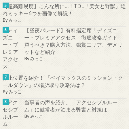
【超高難易度】こんな所に…！TDL「美女と野獣」隠
れミッキー6つを画像で解説！
By
みっこ
【昼夜パレード】有料指定席「ディズニ
ー・プレミアアクセス」徹底攻略ガイド！
買うべき？購入方法、鑑賞エリア、デメリ
ットなど紹介
By
みっこ
停止位置を紹介！ 「ベイマックスのミッション・ク
ールダウン」の場所取り攻略法は？
By
みっこ
当事者の声を紹介。「アクセシブルルー
ム」に健常者が泊まる弊害と対策は
By
みっこ