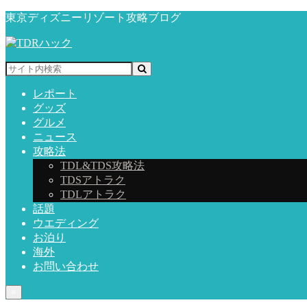
東京ディズニーリゾート攻略ブログ
レポート
グッズ
グルメ
ニュース
攻略法
TDL&TDS攻略法
TDSアトラク
TDLアトラク
話題
ウエディング
お泊り
海外
お問い合わせ
≡