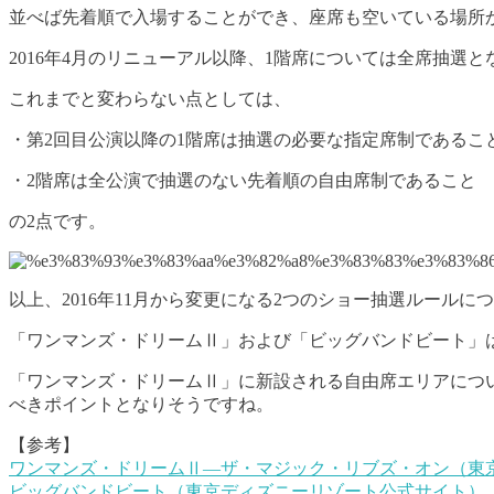
並べば先着順で入場することができ、座席も空いている場所
2016年4月のリニューアル以降、1階席については全席抽
これまでと変わらない点としては、
・第2回目公演以降の1階席は抽選の必要な指定席制であるこ
・2階席は全公演で抽選のない先着順の自由席制であること
の2点です。
以上、2016年11月から変更になる2つのショー抽選ルールに
「ワンマンズ・ドリームⅡ」および「ビッグバンドビート」
「ワンマンズ・ドリームⅡ」に新設される自由席エリアにつ
べきポイントとなりそうですね。
【参考】
ワンマンズ・ドリームⅡ―ザ・マジック・リブズ・オン（東
ビッグバンドビート（東京ディズニーリゾート公式サイト）