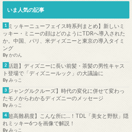
いま人気の記事
【ミッキーニューフェイス時系列まとめ】新しいミ
ッキー・ミニーの顔はどのようにTDRへ導入された
か。中国、パリ、米ディズニーと東京の導入タイミ
ング
By
かのん
【話題】ディズニーに長い前髪・茶髪の男性キャス
ト登場で「ディズニールック」の大議論に
By
みっこ
【ジャングルクルーズ】時代の変化に併せて変わっ
たモノからわかるディズニーのメッセージ
By
みっこ
【超高難易度】こんな所に…！TDL「美女と野獣」隠
れミッキー6つを画像で解説！
By
みっこ