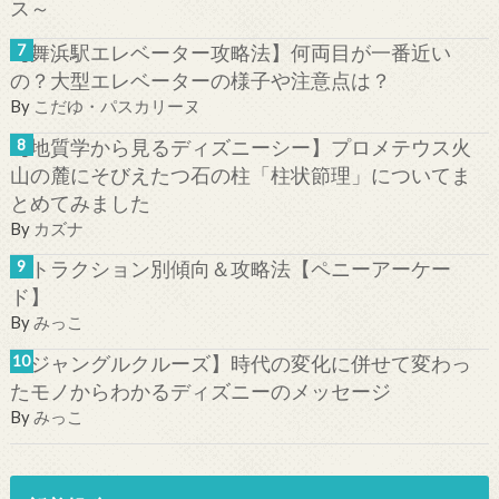
【舞浜駅エレベーター攻略法】何両目が一番近い
の？大型エレベーターの様子や注意点は？
By
こだゆ・パスカリーヌ
【地質学から見るディズニーシー】プロメテウス火
山の麓にそびえたつ石の柱「柱状節理」についてま
とめてみました
By
カズナ
アトラクション別傾向＆攻略法【ペニーアーケー
ド】
By
みっこ
【ジャングルクルーズ】時代の変化に併せて変わっ
たモノからわかるディズニーのメッセージ
By
みっこ