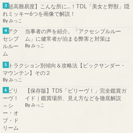
【超高難易度】こんな所に…！TDL「美女と野獣」隠
れミッキー6つを画像で解説！
By
みっこ
当事者の声を紹介。「アクセシブルルー
ム」に健常者が泊まる弊害と対策は
By
みっこ
アトラクション別傾向＆攻略法【ビックサンダー・
マウンテン】その２
By
みっこ
【保存版】TDS「ビリーヴ！」完全鑑賞ガ
イド｜鑑賞場所、見え方などを徹底解説
By
みっこ