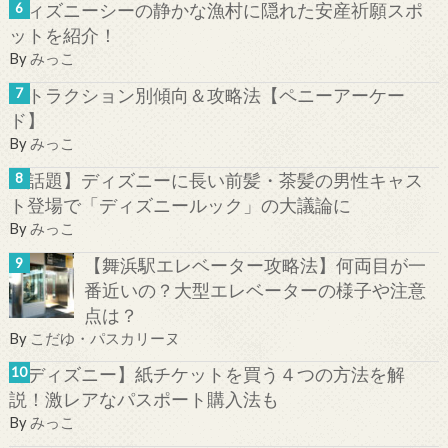
ディズニーシーの静かな漁村に隠れた安産祈願スポ
ットを紹介！
By
みっこ
アトラクション別傾向＆攻略法【ペニーアーケー
ド】
By
みっこ
【話題】ディズニーに長い前髪・茶髪の男性キャス
ト登場で「ディズニールック」の大議論に
By
みっこ
【舞浜駅エレベーター攻略法】何両目が一
番近いの？大型エレベーターの様子や注意
点は？
By
こだゆ・パスカリーヌ
【ディズニー】紙チケットを買う４つの方法を解
説！激レアなパスポート購入法も
By
みっこ