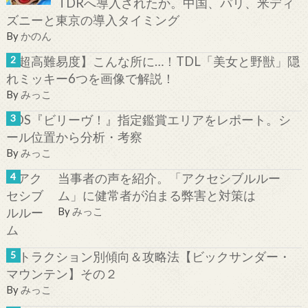
TDRへ導入されたか。中国、パリ、米ディ
ズニーと東京の導入タイミング
By
かのん
【超高難易度】こんな所に…！TDL「美女と野獣」隠
れミッキー6つを画像で解説！
By
みっこ
TDS『ビリーヴ！』指定鑑賞エリアをレポート。シ
ール位置から分析・考察
By
みっこ
当事者の声を紹介。「アクセシブルルー
ム」に健常者が泊まる弊害と対策は
By
みっこ
アトラクション別傾向＆攻略法【ビックサンダー・
マウンテン】その２
By
みっこ