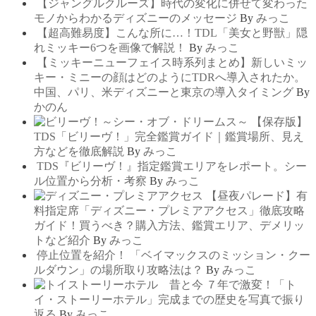
【ジャングルクルーズ】時代の変化に併せて変わった
モノからわかるディズニーのメッセージ
By
みっこ
【超高難易度】こんな所に…！TDL「美女と野獣」隠
れミッキー6つを画像で解説！
By
みっこ
【ミッキーニューフェイス時系列まとめ】新しいミッ
キー・ミニーの顔はどのようにTDRへ導入されたか。
中国、パリ、米ディズニーと東京の導入タイミング
By
かのん
【保存版】
TDS「ビリーヴ！」完全鑑賞ガイド｜鑑賞場所、見え
方などを徹底解説
By
みっこ
TDS『ビリーヴ！』指定鑑賞エリアをレポート。シー
ル位置から分析・考察
By
みっこ
【昼夜パレード】有
料指定席「ディズニー・プレミアアクセス」徹底攻略
ガイド！買うべき？購入方法、鑑賞エリア、デメリッ
トなど紹介
By
みっこ
停止位置を紹介！ 「ベイマックスのミッション・クー
ルダウン」の場所取り攻略法は？
By
みっこ
７年で激変！「ト
イ・ストーリーホテル」完成までの歴史を写真で振り
返る
By
みっこ