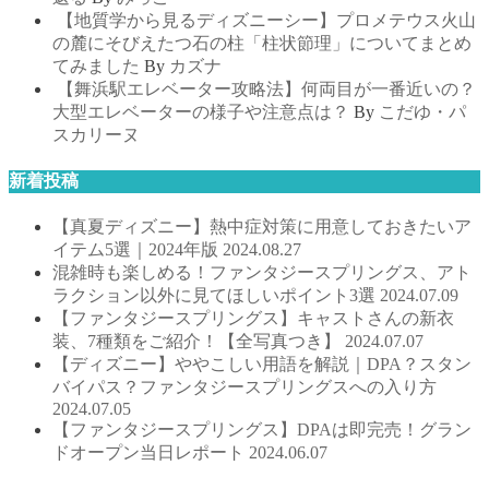
【地質学から見るディズニーシー】プロメテウス火山
の麓にそびえたつ石の柱「柱状節理」についてまとめ
てみました
By
カズナ
【舞浜駅エレベーター攻略法】何両目が一番近いの？
大型エレベーターの様子や注意点は？
By
こだゆ・パ
スカリーヌ
新着投稿
【真夏ディズニー】熱中症対策に用意しておきたいア
イテム5選｜2024年版
2024.08.27
混雑時も楽しめる！ファンタジースプリングス、アト
ラクション以外に見てほしいポイント3選
2024.07.09
【ファンタジースプリングス】キャストさんの新衣
装、7種類をご紹介！【全写真つき】
2024.07.07
【ディズニー】ややこしい用語を解説｜DPA？スタン
バイパス？ファンタジースプリングスへの入り方
2024.07.05
【ファンタジースプリングス】DPAは即完売！グラン
ドオープン当日レポート
2024.06.07