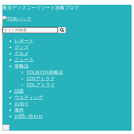
東京ディズニーリゾート攻略ブログ
レポート
グッズ
グルメ
ニュース
攻略法
TDL&TDS攻略法
TDSアトラク
TDLアトラク
話題
ウエディング
お泊り
海外
お問い合わせ
≡