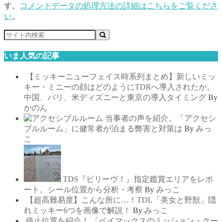
す。
コメントデータの処理方法の詳細はこちらをご覧くださ
い
。
いま人気の記事
【ミッキーニューフェイス時系列まとめ】新しいミッ
キー・ミニーの顔はどのようにTDRへ導入されたか。
中国、パリ、米ディズニーと東京の導入タイミング
By
かのん
当事者の声を紹介。「アクセシ
ブルルーム」に健常者が泊まる弊害と対策は
By
みっ
こ
TDS『ビリーヴ！』指定鑑賞エリアをレポ
ート。シール位置から分析・考察
By
みっこ
【超高難易度】こんな所に…！TDL「美女と野獣」隠
れミッキー6つを画像で解説！
By
みっこ
停止位置を紹介！ 「ベイマックスのミッション・クー