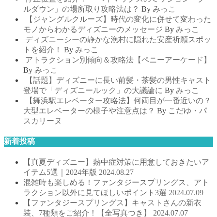
ルダウン」の場所取り攻略法は？
By
みっこ
【ジャングルクルーズ】時代の変化に併せて変わった
モノからわかるディズニーのメッセージ
By
みっこ
ディズニーシーの静かな漁村に隠れた安産祈願スポッ
トを紹介！
By
みっこ
アトラクション別傾向＆攻略法【ペニーアーケード】
By
みっこ
【話題】ディズニーに長い前髪・茶髪の男性キャスト
登場で「ディズニールック」の大議論に
By
みっこ
【舞浜駅エレベーター攻略法】何両目が一番近いの？
大型エレベーターの様子や注意点は？
By
こだゆ・パ
スカリーヌ
新着投稿
【真夏ディズニー】熱中症対策に用意しておきたいア
イテム5選｜2024年版
2024.08.27
混雑時も楽しめる！ファンタジースプリングス、アト
ラクション以外に見てほしいポイント3選
2024.07.09
【ファンタジースプリングス】キャストさんの新衣
装、7種類をご紹介！【全写真つき】
2024.07.07