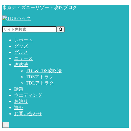
東京ディズニーリゾート攻略ブログ
レポート
グッズ
グルメ
ニュース
攻略法
TDL&TDS攻略法
TDSアトラク
TDLアトラク
話題
ウエディング
お泊り
海外
お問い合わせ
≡