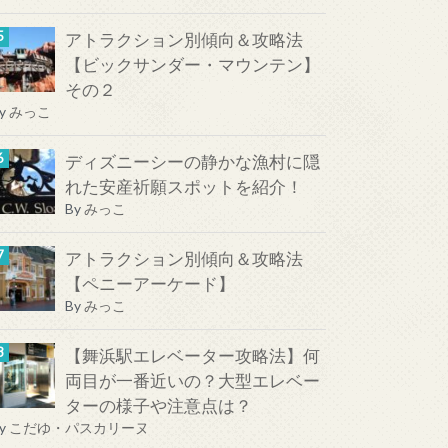
アトラクション別傾向＆攻略法
【ビックサンダー・マウンテン】
その２
y
みっこ
ディズニーシーの静かな漁村に隠
れた安産祈願スポットを紹介！
By
みっこ
アトラクション別傾向＆攻略法
【ペニーアーケード】
By
みっこ
【舞浜駅エレベーター攻略法】何
両目が一番近いの？大型エレベー
ターの様子や注意点は？
y
こだゆ・パスカリーヌ