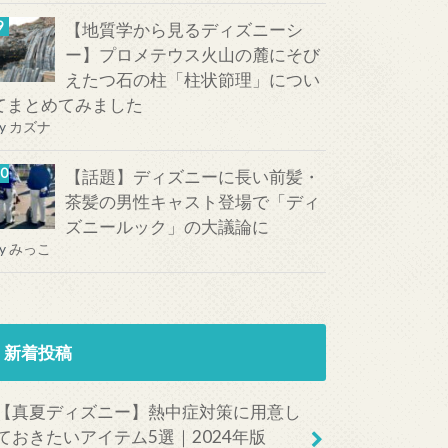
【地質学から見るディズニーシ
ー】プロメテウス火山の麓にそび
えたつ石の柱「柱状節理」につい
てまとめてみました
y
カズナ
【話題】ディズニーに長い前髪・
茶髪の男性キャスト登場で「ディ
ズニールック」の大議論に
y
みっこ
新着投稿
【真夏ディズニー】熱中症対策に用意し
ておきたいアイテム5選｜2024年版