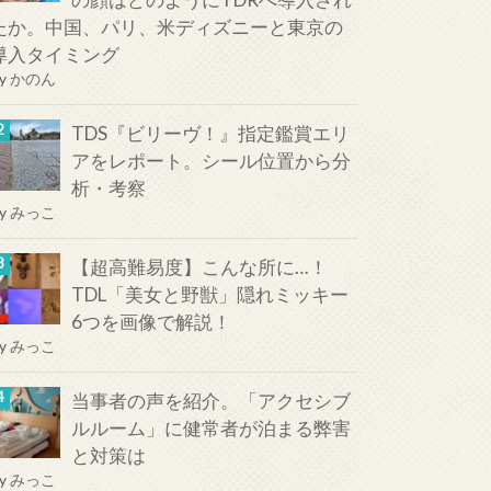
たか。中国、パリ、米ディズニーと東京の
導入タイミング
y
かのん
TDS『ビリーヴ！』指定鑑賞エリ
アをレポート。シール位置から分
析・考察
y
みっこ
【超高難易度】こんな所に…！
TDL「美女と野獣」隠れミッキー
6つを画像で解説！
y
みっこ
当事者の声を紹介。「アクセシブ
ルルーム」に健常者が泊まる弊害
と対策は
y
みっこ