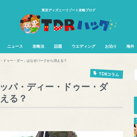
東京ディズニーリゾート攻略ブログ
ニュース
攻略法
話題
ウエディング
お泊り
海外
TDL&TDS攻略法
TDSアトラク
TDLアトラク
・ドゥー・ダー」はなぜパークから消える？
TDRコラム
ッパ・ディー・ドゥー・ダ
消える？