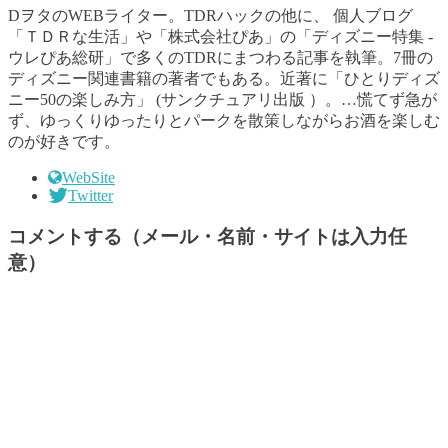
DヲタのWEBライター。TDRハックの他に、 個人ブログ
「ＴＤＲな生活」や「株式会社ぴあ」の「ディズニー特集 -
ウレぴあ総研」で多くのTDRにまつわる記事を執筆。7冊の
ディズニー関連書籍の著者でもある。近著に「ひとりディズ
ニー50の楽しみ方」 (サンクチュアリ出版 ）。…慌てず急が
ず、ゆっくりゆったりとパークを散策しながらお酒を楽しむ
のが好きです。
WebSite
Twitter
コメントする（メール・名前・サイトは入力任
意）