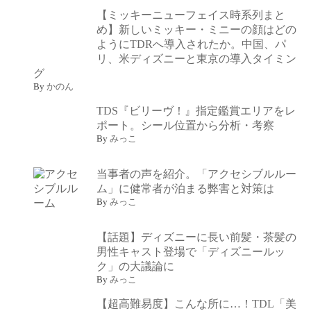
【ミッキーニューフェイス時系列まと
め】新しいミッキー・ミニーの顔はどの
ようにTDRへ導入されたか。中国、パ
リ、米ディズニーと東京の導入タイミン
グ
By
かのん
TDS『ビリーヴ！』指定鑑賞エリアをレ
ポート。シール位置から分析・考察
By
みっこ
当事者の声を紹介。「アクセシブルルー
ム」に健常者が泊まる弊害と対策は
By
みっこ
【話題】ディズニーに長い前髪・茶髪の
男性キャスト登場で「ディズニールッ
ク」の大議論に
By
みっこ
【超高難易度】こんな所に…！TDL「美