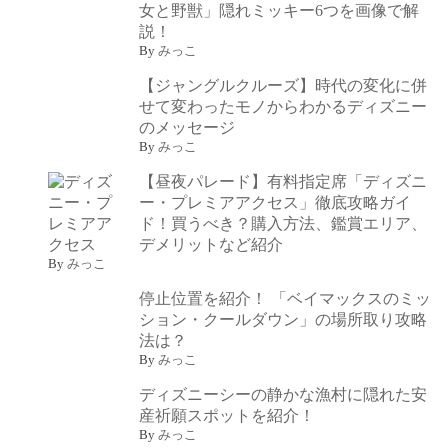
女と野獣」隠れミッキー6つを画像で解
説！
By
みっこ
【ジャングルクルーズ】時代の変化に併
せて変わったモノからわかるディズニー
のメッセージ
By
みっこ
【昼夜パレード】有料指定席「ディズニ
ー・プレミアアクセス」徹底攻略ガイ
ド！買うべき？購入方法、鑑賞エリア、
デメリットなど紹介
By
みっこ
停止位置を紹介！ 「ベイマックスのミッ
ション・クールダウン」の場所取り攻略
法は？
By
みっこ
ディズニーシーの静かな漁村に隠れた安
産祈願スポットを紹介！
By
みっこ