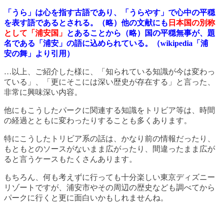
「うら」は心を指す古語であり、「うらやす」で心中の平穏
を表す語であるとされる。（略）他の文献にも
日本国の別称
として「浦安国」
とあることから（略）国の平穏無事が、題
名である「浦安」の語に込められている。（wikipedia「浦
安の舞」より引用）
…以上、ご紹介した様に、「知られている知識が今は変わっ
ている」、「更にそこには深い歴史が存在する」と言った、
非常に興味深い内容。
他にもこうしたパークに関連する知識をトリビア等は、時間
の経過とともに変わったりすることも多くあります。
特にこうしたトリビア系の話は、かなり前の情報だったり、
もともとのソースがないまま広がったり、間違ったまま広が
ると言うケースもたくさんあります。
もちろん、何も考えずに行っても十分楽しい東京ディズニー
リゾートですが、浦安市やその周辺の歴史なども調べてから
パークに行くと更に面白いかもしれませんね。