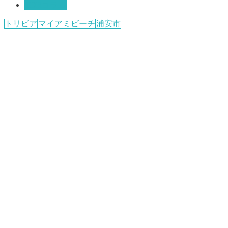
TDRコラム
トリビア
マイアミビーチ
浦安市