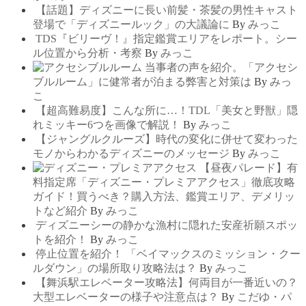
【話題】ディズニーに長い前髪・茶髪の男性キャスト
登場で「ディズニールック」の大議論に
By
みっこ
TDS『ビリーヴ！』指定鑑賞エリアをレポート。シー
ル位置から分析・考察
By
みっこ
当事者の声を紹介。「アクセシ
ブルルーム」に健常者が泊まる弊害と対策は
By
みっ
こ
【超高難易度】こんな所に…！TDL「美女と野獣」隠
れミッキー6つを画像で解説！
By
みっこ
【ジャングルクルーズ】時代の変化に併せて変わった
モノからわかるディズニーのメッセージ
By
みっこ
【昼夜パレード】有
料指定席「ディズニー・プレミアアクセス」徹底攻略
ガイド！買うべき？購入方法、鑑賞エリア、デメリッ
トなど紹介
By
みっこ
ディズニーシーの静かな漁村に隠れた安産祈願スポッ
トを紹介！
By
みっこ
停止位置を紹介！ 「ベイマックスのミッション・クー
ルダウン」の場所取り攻略法は？
By
みっこ
【舞浜駅エレベーター攻略法】何両目が一番近いの？
大型エレベーターの様子や注意点は？
By
こだゆ・パ