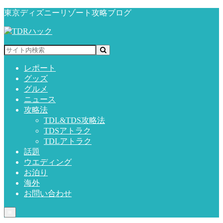
東京ディズニーリゾート攻略ブログ
レポート
グッズ
グルメ
ニュース
攻略法
TDL&TDS攻略法
TDSアトラク
TDLアトラク
話題
ウエディング
お泊り
海外
お問い合わせ
≡