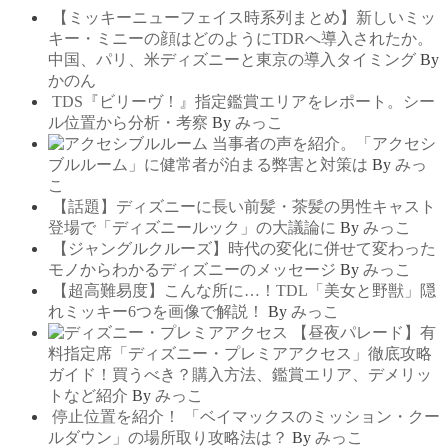
【ミッキーニューフェイス時系列まとめ】新しいミッ
キー・ミニーの顔はどのようにTDRへ導入されたか。
中国、パリ、米ディズニーと東京の導入タイミング
By
かのん
TDS『ビリーヴ！』指定鑑賞エリアをレポート。シー
ル位置から分析・考察
By
みっこ
当事者の声を紹介。「アクセシ
ブルルーム」に健常者が泊まる弊害と対策は
By
みっ
こ
【話題】ディズニーに長い前髪・茶髪の男性キャスト
登場で「ディズニールック」の大議論に
By
みっこ
【ジャングルクルーズ】時代の変化に併せて変わった
モノからわかるディズニーのメッセージ
By
みっこ
【超高難易度】こんな所に…！TDL「美女と野獣」隠
れミッキー6つを画像で解説！
By
みっこ
【昼夜パレード】有
料指定席「ディズニー・プレミアアクセス」徹底攻略
ガイド！買うべき？購入方法、鑑賞エリア、デメリッ
トなど紹介
By
みっこ
停止位置を紹介！ 「ベイマックスのミッション・クー
ルダウン」の場所取り攻略法は？
By
みっこ