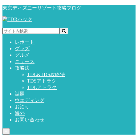
東京ディズニーリゾート攻略ブログ
レポート
グッズ
グルメ
ニュース
攻略法
TDL&TDS攻略法
TDSアトラク
TDLアトラク
話題
ウエディング
お泊り
海外
お問い合わせ
≡