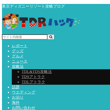
東京ディズニーリゾート攻略ブログ
レポート
グッズ
グルメ
ニュース
攻略法
TDL&TDS攻略法
TDSアトラク
TDLアトラク
話題
ウエディング
お泊り
海外
お問い合わせ