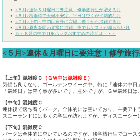
<５月>連休＆月曜日に要注意！修学旅行生が増える月
<６月>梅雨時で天候不安定。平日は空くが平均的な月
<７月>上旬～中旬は意外に穴場、後半から混雑する月
<８月>昼夜を問わず常に混雑。夜でもゲストが減らない月
５～８月の中でTDRハックおすすめの時期は・・・
<５月>連休＆月曜日に要注意！修学旅
【上旬】混雑度Ｃ
（ＧＷ中は混雑度Ｅ）
気候も良くなり、ゴールデンウイーク中、特に「連休の中日
「最終日」は空く事が多いです。意外ですが、ＧＷ最終日は
【中旬】混雑度Ｃ
連休後で落ち着くパーク。全体的には空いており、主要アト
ズニーランドには多くの学生が訪れますが、ディズニーシー
【下旬】混雑度Ｃ
パークは全体的に空いているのですが、修学旅行生でコース